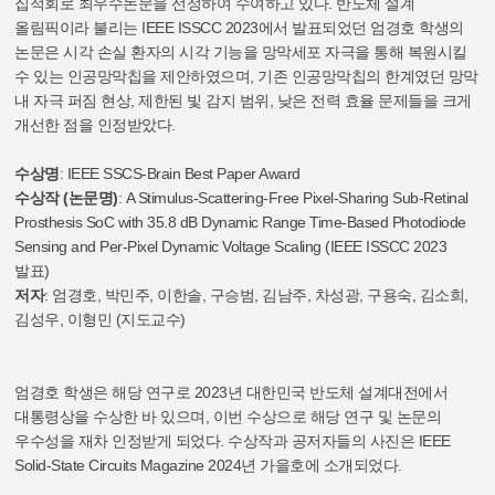
집적회로 최우수논문을 선정하여 수여하고 있다. 반도체 설계
올림픽이라 불리는 IEEE ISSCC 2023에서 발표되었던 엄경호 학생의
논문은 시각 손실 환자의 시각 기능을 망막세포 자극을 통해 복원시킬
수 있는 인공망막칩을 제안하였으며, 기존 인공망막칩의 한계였던 망막
내 자극 퍼짐 현상, 제한된 빛 감지 범위, 낮은 전력 효율 문제들을 크게
개선한 점을 인정받았다.
수상명
: IEEE SSCS-Brain Best Paper Award
수상작 (논문명)
: A Stimulus-Scattering-Free Pixel-Sharing Sub-Retinal
Prosthesis SoC with 35.8 dB Dynamic Range Time-Based Photodiode
Sensing and Per-Pixel Dynamic Voltage Scaling (IEEE ISSCC 2023
발표)
저자
: 엄경호, 박민주, 이한솔, 구승범, 김남주, 차성광, 구용숙, 김소희,
김성우, 이형민 (지도교수)
엄경호 학생은 해당 연구로 2023년 대한민국 반도체 설계대전에서
대통령상을 수상한 바 있으며, 이번 수상으로 해당 연구 및 논문의
우수성을 재차 인정받게 되었다. 수상작과 공저자들의 사진은 IEEE
Solid-State Circuits Magazine 2024년 가을호에 소개되었다.