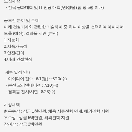
모집대상
∙ 전국 공과대학 및 IT 전공 대학(원)생팀 (팀 당 5명 이내)
공모전 분야 및 주제
미래 건설기계와 관련한 기술테마 중 하나 이상을 선택하여 아이디어
도출 (예선), 결과물 시연 (본선)
1.지능화
2.지속가능성
3.안전/편의
4.미래 건설현장
세부 일정 안내
∙ 아이디어 접수 : 6/1(월) ~ 6/10(수)
∙ 본선 오리엔테이션 : 7/10(금)
∙ 결과물 전시/시연 : 8/26(수)
시상내역
최우수상 : 상금 1천만원, 채용 서류전형 면제, 해외견학 지원
우수상 : 상금 5백만원, 해외견학 지원
장려상 : 상금 2백만원