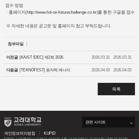
접수 방법
· 홈페이지(
http://www.hd-ce-futurechallenge.co.kr
)를 통한 구글폼 접수
※ 자세한 내용은 공고문 및 홈페이지 참고 부탁드립니다.
첨부파일
이전글
[KAIST IDEC] 제2회 2026
2026.03.31
2026.03.31
시스템 반도체 설계 챌린지 대회
다음글
[TEKNOFEST] 원자력 에너지
2026.04.03
2026.04.03
기술 설계 경진대회 안내
목록
관련 사이트
개인정보처리방침
KUPID