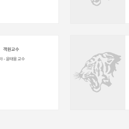
)
객원교수
야 - 윤태웅 교수