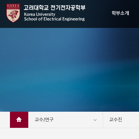
학부소개
학부장 인사말
비전
연혁
직원 소개
찾아오시는 길
교수/연구
교수진