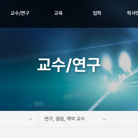
교수/연구
교육
입학
학사
교수진
교과안내
입학
학사일정
연구분야 및 연구실
학부과정
장학제도
대학원 소개
졸업요건
교수/연구
졸업작품
동아리
학사행정
공간예약
연구, 겸임, 계약 교수