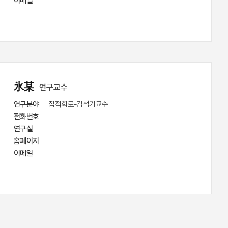
이메일    
氷某
연구교수
연구분야
 집적회로-김석기교수
전화번호
연구실
홈페이지
이메일    